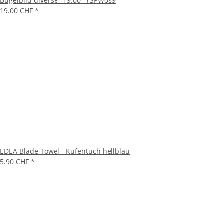
Bügelbild diverse "19.00" YSPW089
19.00 CHF
*
EDEA Blade Towel - Kufentuch hellblau
5.90 CHF
*