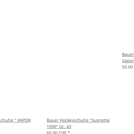
Bauer
Vapor
50.00
schuhe " VAPOR
Bauer Hockeyschuhe "Supreme
1090" Gr. 43
60.00 CHF
*