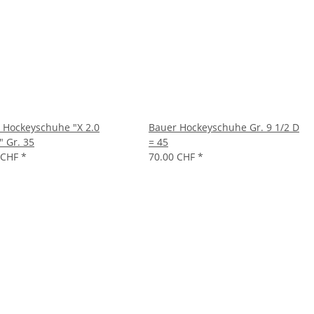
 Hockeyschuhe "X 2.0
Bauer Hockeyschuhe Gr. 9 1/2 D
" Gr. 35
= 45
 CHF
*
70.00 CHF
*