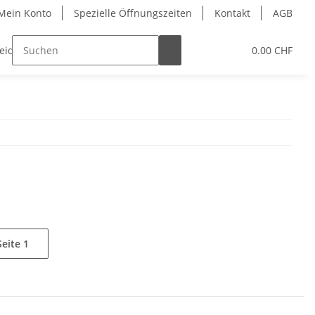
Mein Konto
Spezielle Öffnungszeiten
Kontakt
AGB
leidung
Eislaufschuhe
Gutschein
0.00 CHF
Schleifser
Seite
1