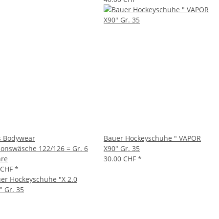
s Bodywear
Bauer Hockeyschuhe " VAPOR
ionswäsche 122/126 = Gr. 6
X90" Gr. 35
hre
30.00 CHF
*
 CHF
*