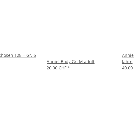
shosen 128 = Gr. 6
Anniel
Anniel Body Gr. M adult
Jahre
20.00 CHF
*
40.00