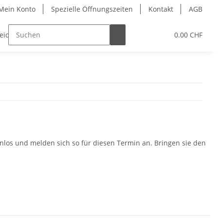
Mein Konto
Spezielle Öffnungszeiten
Kontakt
AGB
leidung
Eislaufschuhe
Gutschein
0.00 CHF
Schleifser
stenlos und melden sich so für diesen Termin an. Bringen sie den