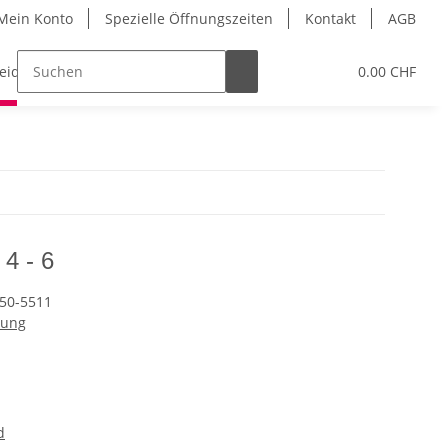
Mein Konto
Spezielle Öffnungszeiten
Kontakt
AGB
leidung
Eislaufschuhe
Gutschein
0.00 CHF
Schleifser
 4 - 6
50-5511
dung
d