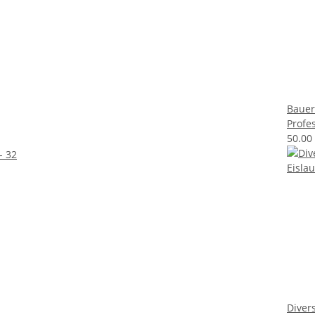
Bauer
Profes
50.00
Diver