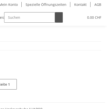
Mein Konto
Spezielle Öffnungszeiten
Kontakt
AGB
leidung
Eislaufschuhe
Gutschein
0.00 CHF
Schleifser
Seite
1