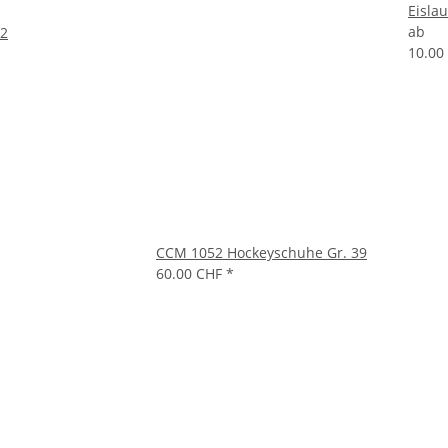
Eisla
ab
32
10.00
CCM 1052 Hockeyschuhe Gr. 39
60.00 CHF
*