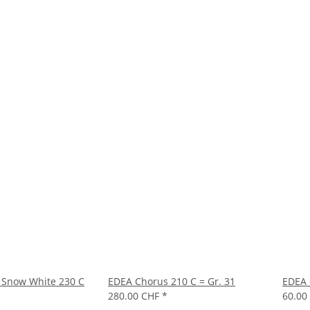
 Snow White 230 C
EDEA Chorus 210 C = Gr. 31
EDEA 
280.00 CHF
*
60.00