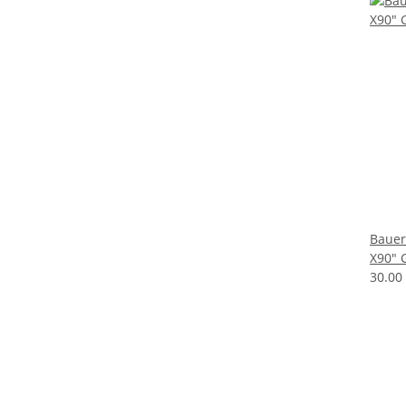
Bauer
X90" 
30.00