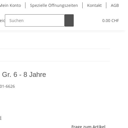
Mein Konto
Spezielle Öffnungszeiten
Kontakt
AGB
leidung
Eislaufschuhe
Gutschein
0.00 CHF
Schleifser
 Gr. 6 - 8 Jahre
01-6626
d
Frage zum Artikel