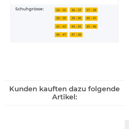
Schuhgrösse:
34 - 35
36 - 37
37 - 38
38 - 39
39 - 40
40 - 41
42 - 43
44 - 45
45 - 46
46 - 47
47 - 48
Kunden kauften dazu folgende
Artikel: