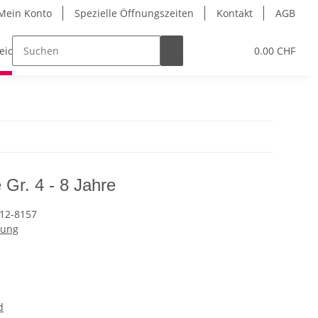
Mein Konto
Spezielle Öffnungszeiten
Kontakt
AGB
leidung
Eislaufschuhe
Gutschein
0.00 CHF
Schleifser
Gr. 4 - 8 Jahre
12-8157
dung
d