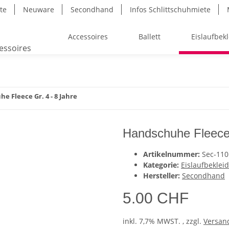
ite
Neuware
Secondhand
Infos Schlittschuhmiete
Accessoires
Ballett
Eislaufbek
e Fleece Gr. 4 - 8 Jahre
Handschuhe Fleece 
Artikelnummer:
Sec-110
Kategorie:
Eislaufbeklei
Hersteller:
Secondhand
5.00 CHF
inkl. 7,7% MWST. , zzgl.
Versan