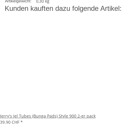
0,30
kg
Artikelgewicht:
Kunden kauften dazu folgende Artikel:
Jerry's Jel Tubes (Bunga Pads) Style 900 2-er pack
39.90 CHF
*