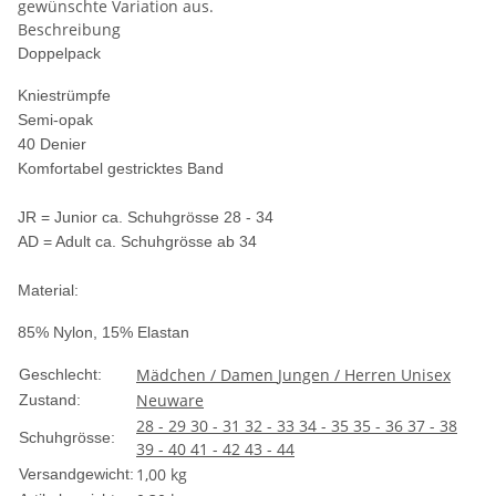
gewünschte Variation aus.
Beschreibung
Doppelpack
Kniestrümpfe
Semi-opak
40 Denier
Komfortabel gestricktes Band
JR = Junior ca. Schuhgrösse 28 - 34
AD = Adult ca. Schuhgrösse ab 34
Material:
85% Nylon, 15% Elastan
Mädchen / Damen
Jungen / Herren
Unisex
Geschlecht:
Neuware
Zustand:
28 - 29
30 - 31
32 - 33
34 - 35
35 - 36
37 - 38
Schuhgrösse:
39 - 40
41 - 42
43 - 44
1,00 kg
Versandgewicht: