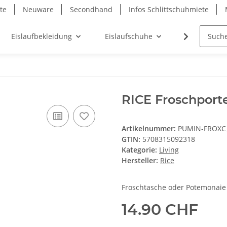
ite
Neuware
Secondhand
Infos Schlittschuhmiete
Eislaufbekleidung
Eislaufschuhe
Gutschein
RICE Froschport
Artikelnummer:
PUMIN-FROXC
GTIN:
5708315092318
Kategorie:
Living
Hersteller:
Rice
Froschtasche oder Potemonaie
14.90 CHF