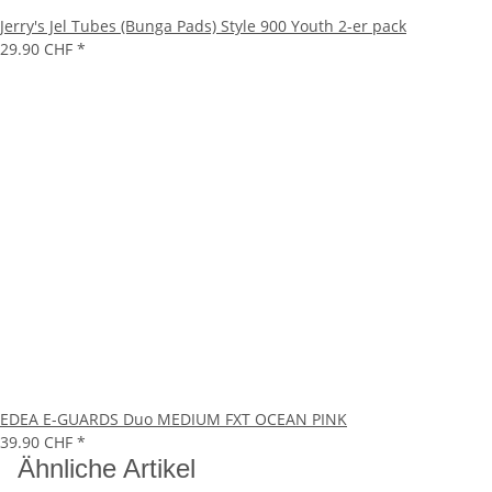
Jerry's Jel Tubes (Bunga Pads) Style 900 Youth 2-er pack
29.90 CHF
*
EDEA E-GUARDS Duo MEDIUM FXT OCEAN PINK
39.90 CHF
*
Ähnliche Artikel