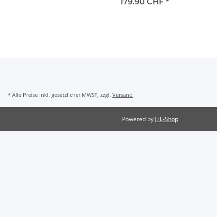
179.90 CHF
*
* Alle Preise inkl. gesetzlicher MWST, zzgl.
Versand
Powered by
JTL-Shop