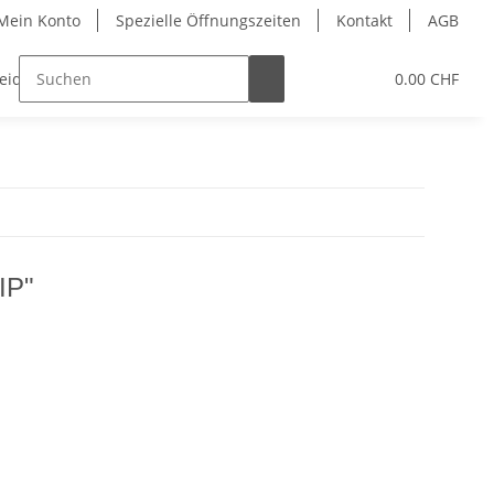
Mein Konto
Spezielle Öffnungszeiten
Kontakt
AGB
leidung
Eislaufschuhe
Gutschein
0.00 CHF
Schleifser
IP"