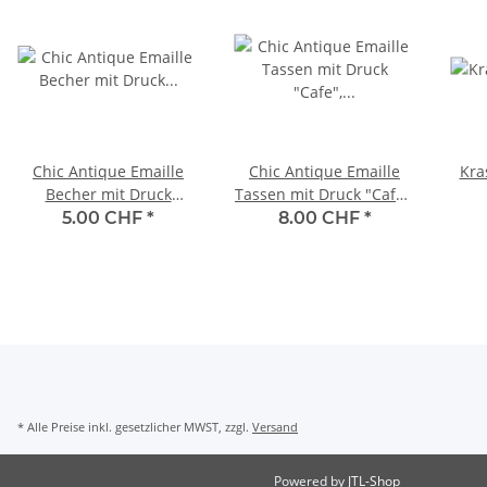
Chic Antique Emaille
Chic Antique Emaille
Kra
Becher mit Druck
Tassen mit Druck "Cafe",
"Fraises", gün
altrosa
5.00 CHF
*
8.00 CHF
*
* Alle Preise inkl. gesetzlicher MWST, zzgl.
Versand
Powered by
JTL-Shop